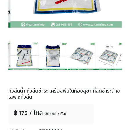
หัวฉีดน้ำ หัวฉีดชำระ เครื่องพ่นในห้องสุขา ที่ฉีดชำระล้าง
เฉพาะหัวฉีด
฿ 175 / โหล
(฿14.58 / ผืน)