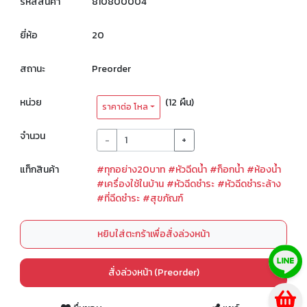
รหัสสินค้า
810800004
ยี่ห้อ
20
สถานะ
Preorder
หน่วย
(12 ผืน)
ราคาต่อ โหล
จำนวน
-
+
แท็กสินค้า
#ทุกอย่าง20บาท
#หัวฉีดน้ำ
#ก็อกน้ำ
#ห้องน้ำ
#เครื่องใช้ในบ้าน
#หัวฉีดชำระ
#หัวฉีดชำระล้าง
#ที่ฉีดชำระ
#สุขภัณฑ์
หยิบใส่ตะกร้าเพื่อสั่งล่วงหน้า
สั่งล่วงหน้า (Preorder)