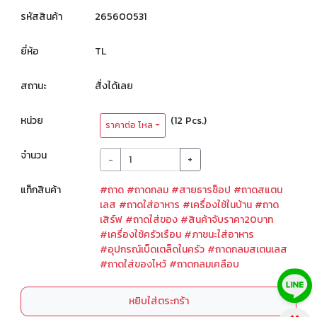
รหัสสินค้า
265600531
ยี่ห้อ
TL
สถานะ
สั่งได้เลย
หน่วย
(12 Pcs.)
ราคาต่อ โหล
จำนวน
-
+
แท็กสินค้า
#ถาด
#ถาดกลม
#สายธารช็อป
#ถาดสแตน
เลส
#ถาดใส่อาหาร
#เครื่องใช้ในบ้าน
#ถาด
เสิร์ฟ
#ถาดใส่ของ
#สินค้าจับราคา20บาท
#เครื่องใช้ครัวเรือน
#ภาชนะใส่อาหาร
#อุปกรณ์เบ็ดเตล็ดในครัว
#ถาดกลมสเตนเลส
#ถาดใส่ของไหว้
#ถาดกลมเคลือบ
หยิบใส่ตระกร้า