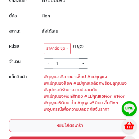
รหัสสินค้า
137000050
ยี่ห้อ
Fion
สถานะ
สั่งได้เลย
หน่วย
(1 ชุด)
ราคาต่อ ชุด
จำนวน
-
+
แท็กสินค้า
#กุญแจ
#สายธารช็อป
#แม่กุญแจ
#แม่กุญแจล็อค
#แม่กุญแจล็อคพร้อมลูกุญแจ
#อุปกรณ์รักษาความปลอดภัย
#แม่กุญแจFionสีทอง
#แม่กุญแจFion
#Fion
#กุญเเจ50มม สั้น
#กุญเเจ50มม สั้นFion
#อุปกรณ์เพื่อความปลอดภัยจับราคา
หยิบใส่ตระกร้า