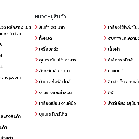
หมวดหมู่สินค้า
ขวง หลักสอง เขต
สินค้า 20 บาท
เครื่องใช้ไฟฟ้าใน
านคร 10160
ทั้งหมด
สุขภาพและความ
6
เครื่องครัว
เสื้อผ้า
4
อุปกรณ์บนโต๊ะอาหาร
อิเล็กทรอนิกส์
44
สังฆภัณฑ์ ศาสนา
ยานยนต์
nshop.com
บ้านและไลฟ์สไตล์
สินค้าเด็ก ของเล่
งานช่างและทำสวน
กีฬา
เครื่องเขียน งานฝีมือ
สัตว์เลี้ยง (สุนั
ซุปเปอร์มาร์เก็ต
และส่งสินค้า
นค้า
ส่วนตัว