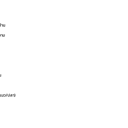
บ้าน
งาม
น
ข/แมว/ปลา)