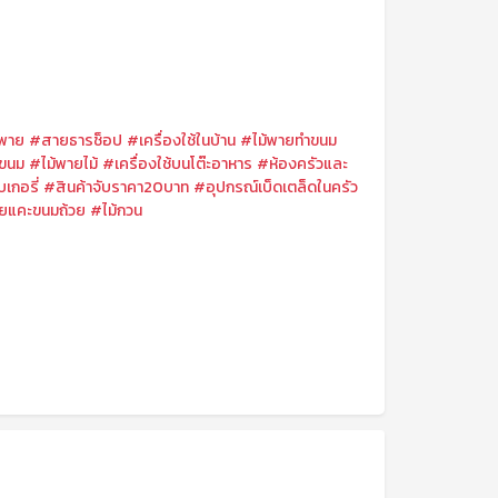
้พาย
#สายธารช็อป
#เครื่องใช้ในบ้าน
#ไม้พายทำขนม
นขนม
#ไม้พายไม้
#เครื่องใช้บนโต๊ะอาหาร
#ห้องครัวและ
เกอรี่
#สินค้าจับราคา20บาท
#อุปกรณ์เบ็ดเตล็ดในครัว
ายแคะขนมถ้วย
#ไม้กวน