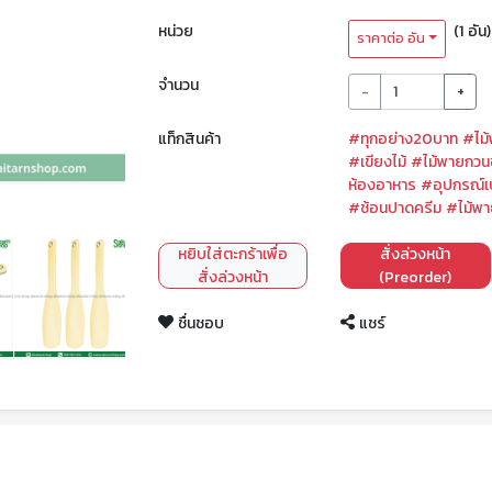
หน่วย
(1 อัน)
ราคาต่อ อัน
จำนวน
-
+
แท็กสินค้า
#ทุกอย่าง20บาท
#ไม
#เขียงไม้
#ไม้พายกว
ห้องอาหาร
#อุปกรณ์เบ
#ช้อนปาดครีม
#ไม้พ
หยิบใส่ตะกร้าเพื่อ
สั่งล่วงหน้า
สั่งล่วงหน้า
(Preorder)
ชื่นชอบ
แชร์