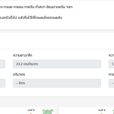
รก ทาเนย ทาแยม ทาครีม ทำสปา ช้อนปาดครีม ฯลฯ
ครัวทั่วไป แล้วทิ้งไว้ให้โดนลมโกรกจนแห้ง
ความยาว/ลึก
ควา
ปริมาตร
การ