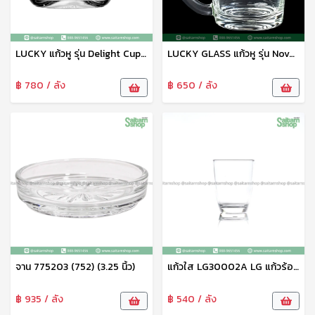
LUCKY แก้วหู รุ่น Delight Cup LG-311807 ขนาด 7 ออนซ์ 6 ใบ แก้วน้ำชา แก้วกาแฟทรงเตี้ย เนื้อแก้วใส แข็งแรง ทนทาน
LUCKY GLASS แก้วหู รุ่น Nova Mug LG-312011 ขนาด 10.8 ออนซ์ แก้วใส แก้วน้ำมีหูจับ แก้วชา แก้วเบียร์ แก้วใส่น้ำ ผลไม้ ชาสมุนไพร แก้วใส
฿ 780 / ลัง
฿ 650 / ลัง
จาน 775203 (752) (3.25 นิ้ว)
แก้วใส LG30002A LG แก้วร้อน แก้วน้ำ แก้วชา แก้วตวง
฿ 935 / ลัง
฿ 540 / ลัง