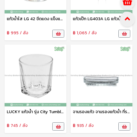
แก้วน้ำใส LG 42 ขีดแดง แข็งแรง ปลอดภัย ทำความสะอาดได้ง่าย
แก้วเป๊ก LG403A LG แก้วน้ำ แก้วชา แก้วร้อน
฿ 995 / ลัง
฿ 1,065 / ลัง
LUCKY แก้วน้ำ รุ่น City Tumbler LG-100409 ขนาด 9.4 ออนซ์ (6 ใบ) เนื้อแก้วหนา แข็งแรง ทนทาน No.100409
จานรองแก้ว จานรองแก้วน้ำ ที่รองแก้ว LG753A LG
฿ 745 / ลัง
฿ 935 / ลัง