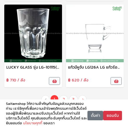
LUCKY GLASS รุ่น LG-101115(10003) Euro Tumbler 14.7 oz. แก้วใส ถ้วยแก้ว แก้วใส่น้ำ แก้วช็อต แก้วชอตกาแฟ แก้วชอตเหล้า แก้วเล็ก shot glass
แก้วมีหูจับ LG126A LG แก้วร้อน แก้วน้ำ แก้วชา แก้วใส
฿ 710 / ลัง
฿ 620 / ลัง
‹
1
2
3
›
Saitarnshop ให้ความสำคัญกับข้อมูลส่วนบุคคลของ
ท่าน เราใช้คุกกี้เพื่อความเข้าใจพฤติกรรมการใช้เว็บไซต์
ของผู้ใช้เพื่อพัฒนาและปรับปรุงเว็บไซต์ หากท่านใช้
ตั้งค่า
ยอมรับ
บริการเว็บไซต์นี้ คุณยินยอมที่จะรับคุกกี้บนเว็บไซต์ และ
ยินยอมต่อ
นโยบายคุกกี้
ของเรา
หน้าหลัก
หมวดหมู่
ตะกร้า
บัญชี