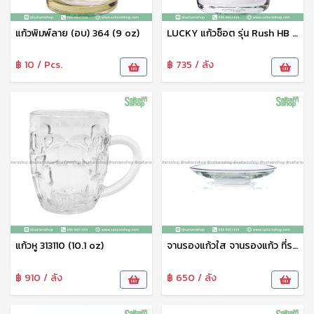
แก้วพิมพ์ลาย (อบ) 364 (9 oz)
LUCKY แก้วช็อต รุ่น Rush HB Shot Glass LG-440502 ขนาด 1.5 ออนซ์ 12 ใบ แก้วค็อกเทล แก้วเหล้า แก้วป็อก
฿ 10 / Pcs.
฿ 735 / ลัง
แก้วหู 313110 (10.1 oz)
จานรองแก้วใส จานรองแก้ว ที่รองแก้วแบบใส LG-775505 LG
฿ 910 / ลัง
฿ 650 / ลัง