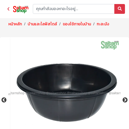
หน้าหลัก
บ้านและไลฟ์สไตล์
ของใช้ภายในบ้าน
กะละมัง