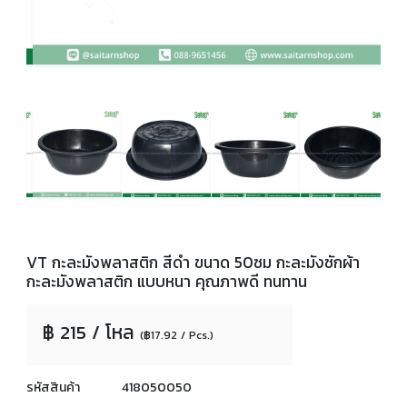
VT กะละมังพลาสติก สีดำ ขนาด 50ซม กะละมังซักผ้า
กะละมังพลาสติก แบบหนา คุณภาพดี ทนทาน
฿ 215 / โหล
(฿17.92 / Pcs.)
รหัสสินค้า
418050050