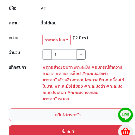
ยี่ห้อ
VT
สถานะ
สั่งได้เลย
หน่วย
(12 Pcs.)
ราคาต่อ โหล
จำนวน
-
+
แท็กสินค้า
#ทุกอย่าง20บาท
#กะละมัง
#อุปกรณ์ทำความ
สะอาด
#สายธารช็อป
#กะละมังซักผ้า
#กะละมังล้างผัก
#กะละมังพลาสติก
#เครื่องใช้
ในบ้าน
#กะละมังใส่ของ
#กะละมังดำ
#กะละมัง
อเนกประสงค์
#กะละมังทรงกลม
#กะละมัง50ซม
หยิบใส่ตระกร้า
ซื้อทันที